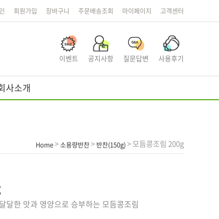
인
회원가입
장바구니
주문배송조회
마이페이지
고객센터
이벤트
공지사항
질문답변
사용후기
회사소개
>
>
> 모듬콩조림 200g
Home
소용량반찬
반찬(150g)
g
 달달한 맛과 영양으로 승부하는 모듬콩조림