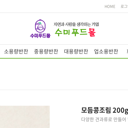
HOME
로그
소용량반찬
중용량반찬
대용량반찬
업소용반찬
모듬콩조림 200
다양한 견과류로 만들어