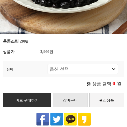
흑콩조림 200g
상품가
3,900원
선택
0
총 상품 금액
원
바로 구매하기
장바구니
관심상품