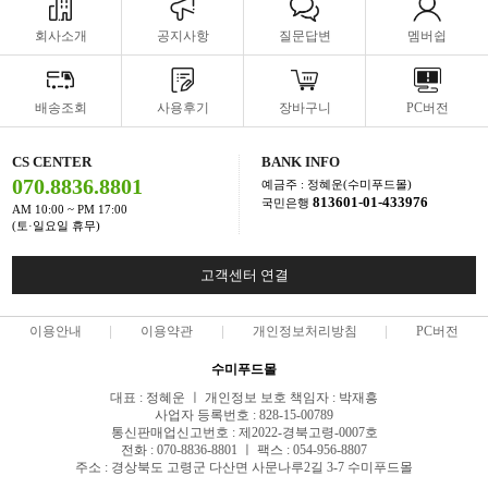
회사소개
공지사항
질문답변
멤버쉽
배송조회
사용후기
장바구니
PC버전
CS CENTER
BANK INFO
070.8836.8801
예금주 : 정혜운(수미푸드몰)
813601-01-433976
국민은행
AM 10:00 ~ PM 17:00
(토·일요일 휴무)
고객센터 연결
이용안내
이용약관
개인정보처리방침
PC버전
수미푸드몰
대표 : 정혜운 ㅣ 개인정보 보호 책임자 : 박재흥
사업자 등록번호 : 828-15-00789
통신판매업신고번호 : 제2022-경북고령-0007호
전화 : 070-8836-8801 ㅣ 팩스 : 054-956-8807
주소 : 경상북도 고령군 다산면 사문나루2길 3-7 수미푸드몰