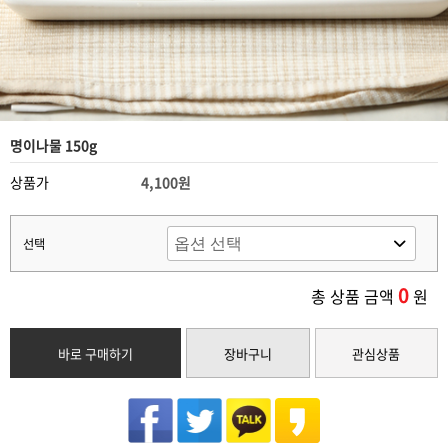
명이나물 150g
상품가
4,100원
선택
0
총 상품 금액
원
바로 구매하기
장바구니
관심상품