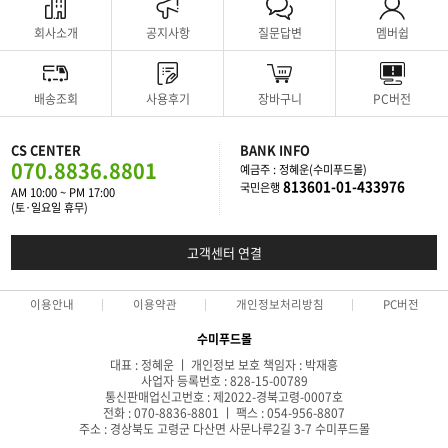
회사소개
공지사항
질문답변
멤버쉽
배송조회
사용후기
장바구니
PC버전
CS CENTER
BANK INFO
070.8836.8801
예금주 : 정혜운(수미푸드몰)
813601-01-433976
국민은행
AM 10:00 ~ PM 17:00
(토·일요일 휴무)
고객센터 연결
이용안내
이용약관
개인정보처리방침
PC버전
수미푸드몰
대표 : 정혜운 ㅣ 개인정보 보호 책임자 : 박재흥
사업자 등록번호 : 828-15-00789
통신판매업신고번호 : 제2022-경북고령-0007호
전화 : 070-8836-8801 ㅣ 팩스 : 054-956-8807
주소 : 경상북도 고령군 다산면 사문나루2길 3-7 수미푸드몰