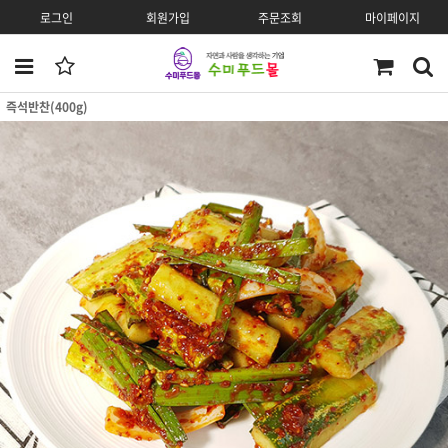
로그인
회원가입
주문조회
마이페이지
즉석반찬(400g)