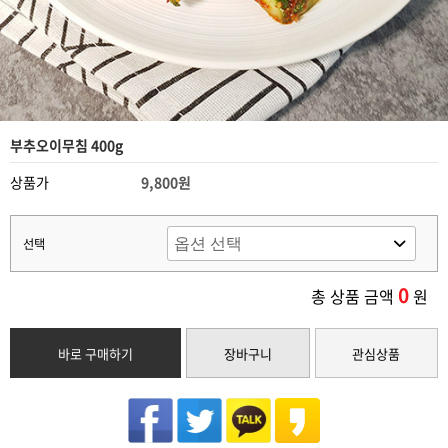
부추오이무침 400g
상품가
9,800원
선택
0
총 상품 금액
원
바로 구매하기
장바구니
관심상품