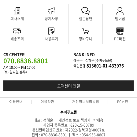
회사소개
공지사항
질문답변
멤버쉽
배송조회
사용후기
장바구니
PC버전
CS CENTER
BANK INFO
070.8836.8801
예금주 : 정혜운(수미푸드몰)
813601-01-433976
국민은행
AM 10:00 ~ PM 17:00
(토·일요일 휴무)
고객센터 연결
이용안내
이용약관
개인정보처리방침
PC버전
수미푸드몰
대표 : 정혜운 ㅣ 개인정보 보호 책임자 : 박재흥
사업자 등록번호 : 828-15-00789
통신판매업신고번호 : 제2022-경북고령-0007호
전화 : 070-8836-8801 ㅣ 팩스 : 054-956-8807