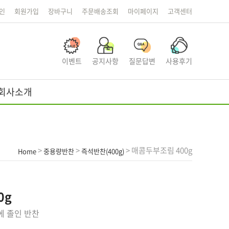
인
회원가입
장바구니
주문배송조회
마이페이지
고객센터
이벤트
공지사항
질문답변
사용후기
회사소개
>
>
> 매콤두부조림 400g
Home
중용량반찬
즉석반찬(400g)
0g
에 졸인 반찬