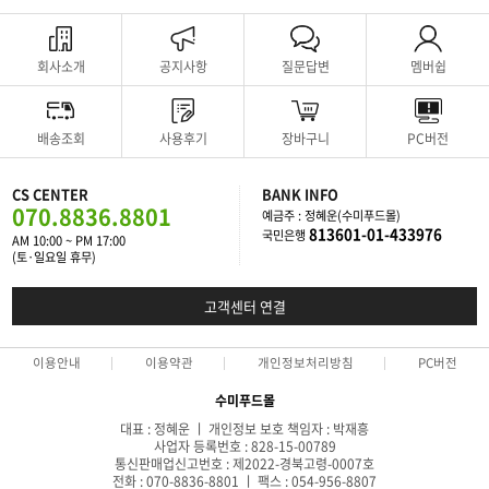
회사소개
공지사항
질문답변
멤버쉽
배송조회
사용후기
장바구니
PC버전
CS CENTER
BANK INFO
070.8836.8801
예금주 : 정혜운(수미푸드몰)
813601-01-433976
국민은행
AM 10:00 ~ PM 17:00
(토·일요일 휴무)
고객센터 연결
이용안내
이용약관
개인정보처리방침
PC버전
수미푸드몰
대표 : 정혜운 ㅣ 개인정보 보호 책임자 : 박재흥
사업자 등록번호 : 828-15-00789
통신판매업신고번호 : 제2022-경북고령-0007호
전화 : 070-8836-8801 ㅣ 팩스 : 054-956-8807