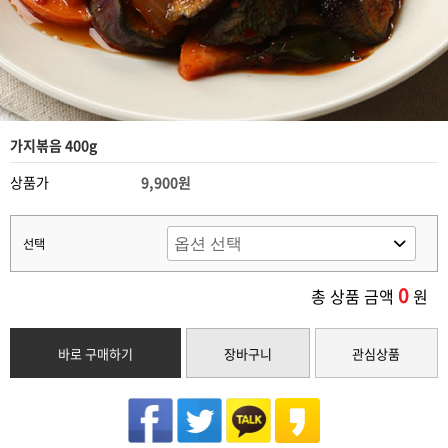
가지볶음 400g
상품가
9,900원
선택
0
총 상품 금액
원
바로 구매하기
장바구니
관심상품