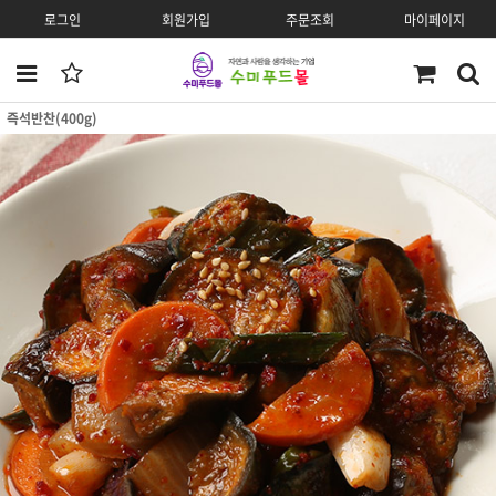
로그인
회원가입
주문조회
마이페이지
즉석반찬(400g)