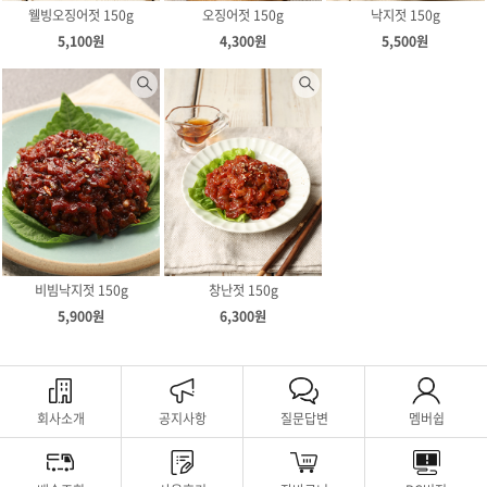
웰빙오징어젓 150g
오징어젓 150g
낙지젓 150g
5,100원
4,300원
5,500원
비빔낙지젓 150g
창난젓 150g
5,900원
6,300원
회사소개
공지사항
질문답변
멤버쉽