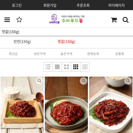
로그인
회원가입
주문조회
마이페이지
젓갈(150g)
반찬(150g)
젓갈(150g)
최신순
낮은가격
높은가격
판매순위
상품명