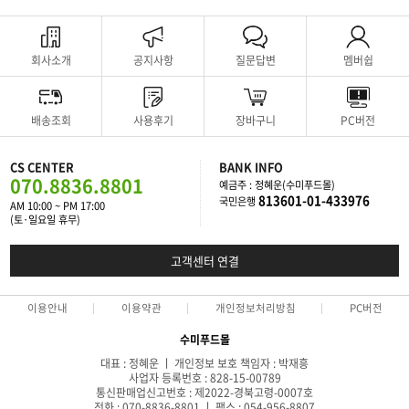
회사소개
공지사항
질문답변
멤버쉽
배송조회
사용후기
장바구니
PC버전
CS CENTER
BANK INFO
070.8836.8801
예금주 : 정혜운(수미푸드몰)
813601-01-433976
국민은행
AM 10:00 ~ PM 17:00
(토·일요일 휴무)
고객센터 연결
이용안내
이용약관
개인정보처리방침
PC버전
수미푸드몰
대표 : 정혜운 ㅣ 개인정보 보호 책임자 : 박재흥
사업자 등록번호 : 828-15-00789
통신판매업신고번호 : 제2022-경북고령-0007호
전화 : 070-8836-8801 ㅣ 팩스 : 054-956-8807